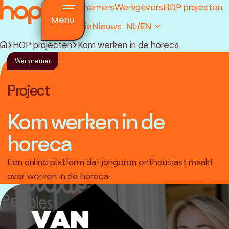
Werknemers
Werkgevers
HOP projecten
Menu
Premie
Nieuws
NL/EN
HOP projecten
Kom werken in de horeca
Werknemer
Project
Kom werken in de
horeca
n verantwoording
agen
Een online platform dat jongeren enthousiast maakt
ragen
over werken in de horeca.
aal