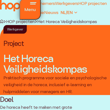
Werknemers
Werkgevers
HOP projecten
Menu
Premie
Nieuws
NL/EN
HOP projecten
Het Horeca Veiligheidskompas
Werkgever
Project
Het Horeca
Veiligheidskompas
n verantwoording
agen
Praktisch programma voor sociale en psychologische
ragen
veiligheid in de horeca, inclusief e-learning en
hulpmiddelen voor managers en HR.
Doel
aal
De horeca heeft te maken met grote