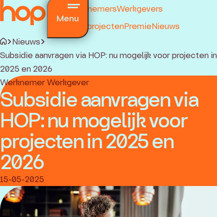
Werknemers
Werkgevers
Menu
HOP projecten
Premie
Nieuws
Nieuws
Subsidie aanvragen via HOP: nu mogelijk voor projecten in
2025 en 2026
n
Werknemer
Werkgever
Subsidie aanvragen via
HOP: nu mogelijk voor
n en verantwoording
projecten in 2025 en
vragen
2026
 vragen
15-05-2025
e
rtaal